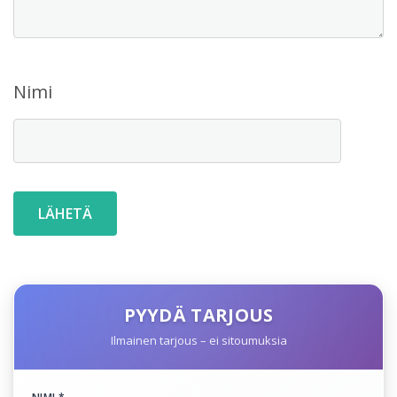
Nimi
PYYDÄ TARJOUS
Ilmainen tarjous – ei sitoumuksia