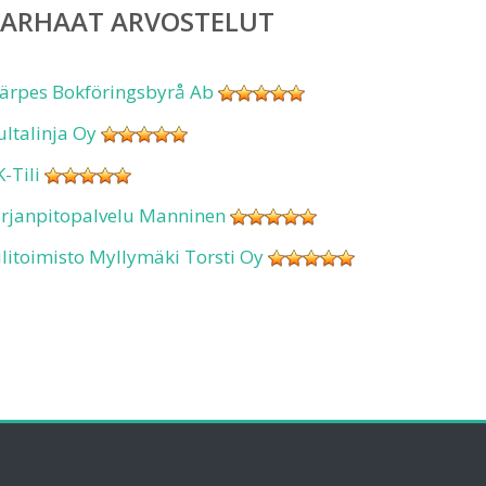
PARHAAT ARVOSTELUT
ärpes Bokföringsbyrå Ab
ultalinja Oy
K-Tili
irjanpitopalvelu Manninen
ilitoimisto Myllymäki Torsti Oy