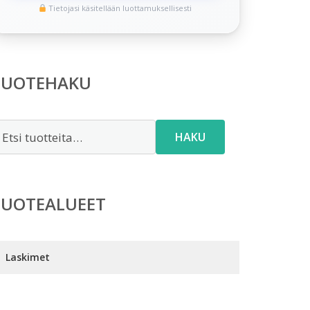
Tietojasi käsitellään luottamuksellisesti
TUOTEHAKU
tsi:
HAKU
TUOTEALUEET
Laskimet