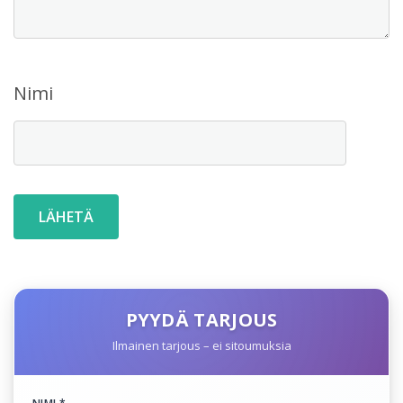
Nimi
PYYDÄ TARJOUS
Ilmainen tarjous – ei sitoumuksia