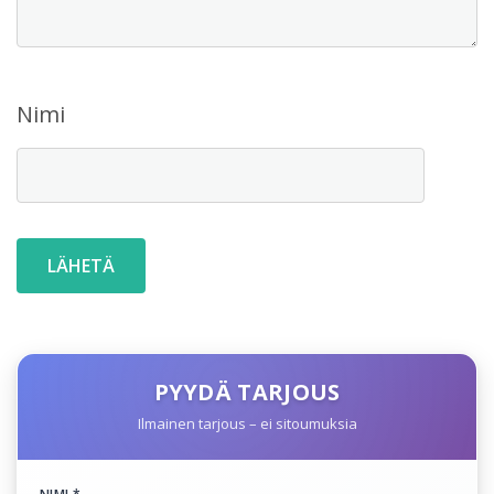
Nimi
PYYDÄ TARJOUS
Ilmainen tarjous – ei sitoumuksia