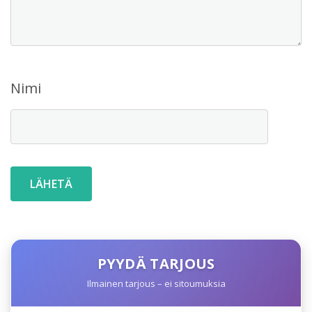
Nimi
PYYDÄ TARJOUS
Ilmainen tarjous – ei sitoumuksia