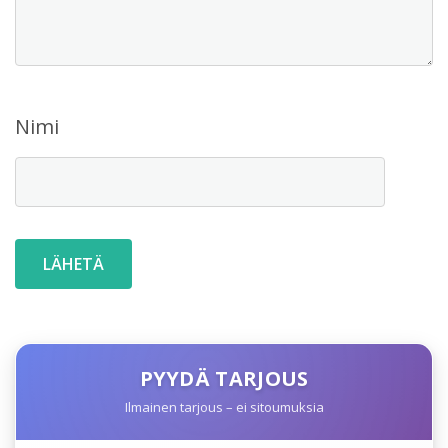
Nimi
PYYDÄ TARJOUS
Ilmainen tarjous – ei sitoumuksia