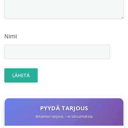
Nimi
PYYDÄ TARJOUS
Ilmainen tarjous – ei sitoumuksia