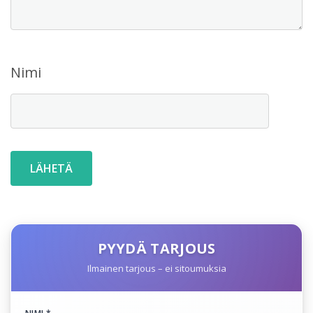
Nimi
PYYDÄ TARJOUS
Ilmainen tarjous – ei sitoumuksia