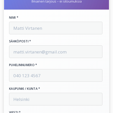
Ilmainen tarjous – ei sitoumuksia
NIMI *
SÄHKÖPOSTI *
PUHELINNUMERO *
KAUPUNKI / KUNTA *
VIESTI *