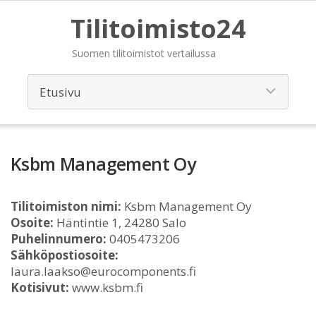
Tilitoimisto24
Suomen tilitoimistot vertailussa
Ksbm Management Oy
Tilitoimiston nimi:
Ksbm Management Oy
Osoite:
Häntintie 1, 24280 Salo
Puhelinnumero:
0405473206
Sähköpostiosoite:
laura.laakso@eurocomponents.fi
Kotisivut:
www.ksbm.fi