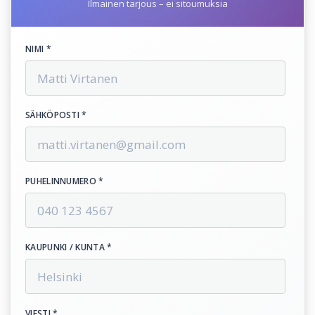
Ilmainen tarjous – ei sitoumuksia
NIMI *
SÄHKÖPOSTI *
PUHELINNUMERO *
KAUPUNKI / KUNTA *
VIESTI *