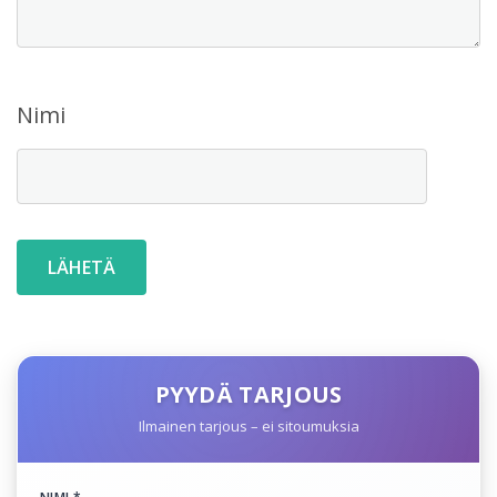
Nimi
PYYDÄ TARJOUS
Ilmainen tarjous – ei sitoumuksia