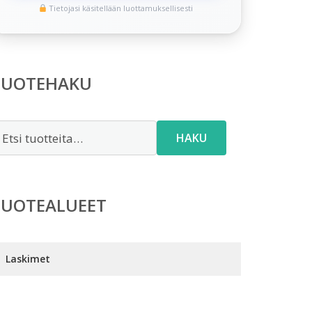
Tietojasi käsitellään luottamuksellisesti
TUOTEHAKU
tsi:
HAKU
TUOTEALUEET
Laskimet