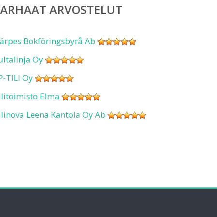
PARHAAT ARVOSTELUT
ärpes Bokföringsbyrå Ab
ultalinja Oy
P-TILI Oy
ilitoimisto Elma
ilinova Leena Kantola Oy Ab