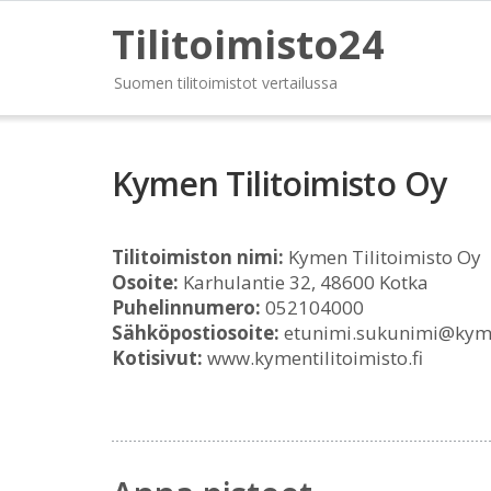
Tilitoimisto24
Suomen tilitoimistot vertailussa
Kymen Tilitoimisto Oy
Tilitoimiston nimi:
Kymen Tilitoimisto Oy
Osoite:
Karhulantie 32, 48600 Kotka
Puhelinnumero:
052104000
Sähköpostiosoite:
etunimi.sukunimi@kymen
Kotisivut:
www.kymentilitoimisto.fi