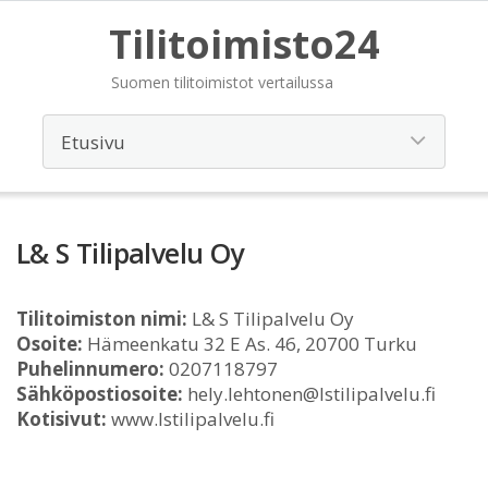
Tilitoimisto24
Suomen tilitoimistot vertailussa
L& S Tilipalvelu Oy
Tilitoimiston nimi:
L& S Tilipalvelu Oy
Osoite:
Hämeenkatu 32 E As. 46, 20700 Turku
Puhelinnumero:
0207118797
Sähköpostiosoite:
hely.lehtonen@lstilipalvelu.fi
Kotisivut:
www.lstilipalvelu.fi