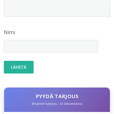
Nimi
PYYDÄ TARJOUS
Ilmainen tarjous – ei sitoumuksia