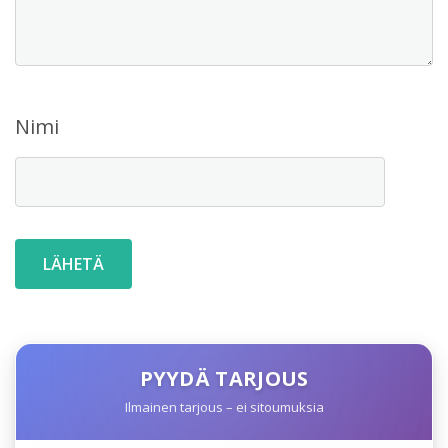
Nimi
PYYDÄ TARJOUS
Ilmainen tarjous – ei sitoumuksia