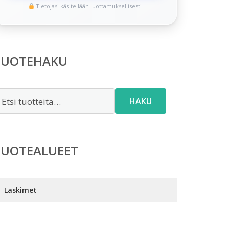
Tietojasi käsitellään luottamuksellisesti
TUOTEHAKU
tsi:
HAKU
TUOTEALUEET
Laskimet