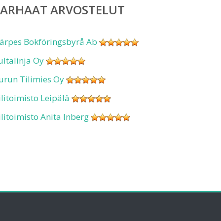
PARHAAT ARVOSTELUT
ärpes Bokföringsbyrå Ab
ultalinja Oy
urun Tilimies Oy
ilitoimisto Leipälä
ilitoimisto Anita Inberg