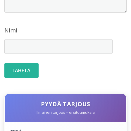
Nimi
PYYDÄ TARJOUS
Ilmainen tarjous – ei sitoumuksia