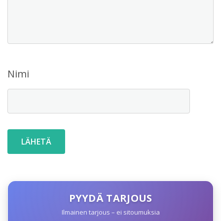
Nimi
PYYDÄ TARJOUS
Ilmainen tarjous – ei sitoumuksia