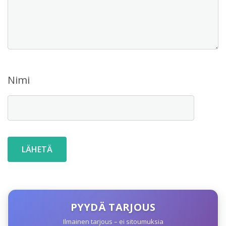
Nimi
PYYDÄ TARJOUS
Ilmainen tarjous – ei sitoumuksia