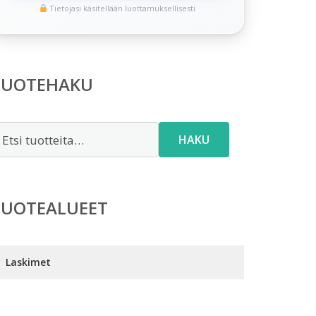
Tietojasi käsitellään luottamuksellisesti
TUOTEHAKU
tsi:
HAKU
TUOTEALUEET
Laskimet