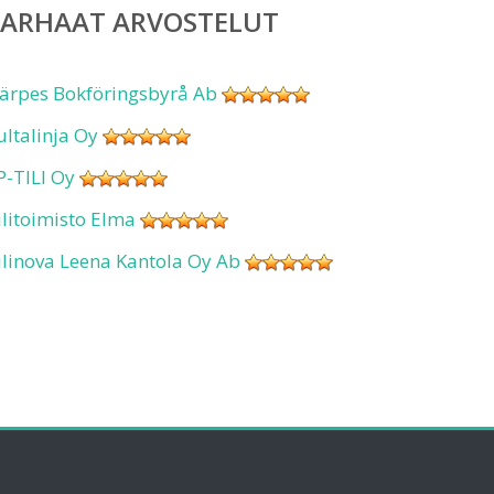
PARHAAT ARVOSTELUT
ärpes Bokföringsbyrå Ab
ultalinja Oy
P-TILI Oy
ilitoimisto Elma
ilinova Leena Kantola Oy Ab