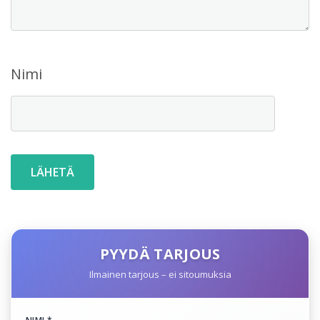
Nimi
PYYDÄ TARJOUS
Ilmainen tarjous – ei sitoumuksia