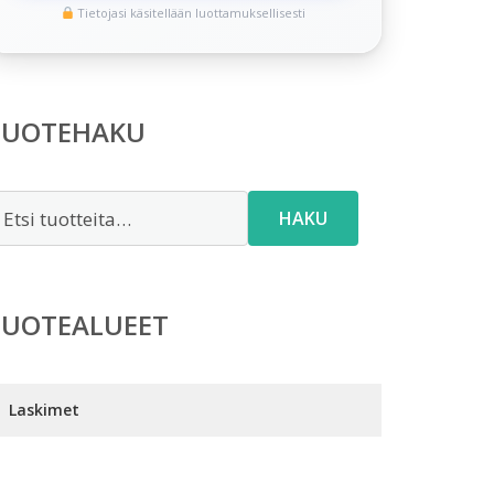
Tietojasi käsitellään luottamuksellisesti
TUOTEHAKU
tsi:
HAKU
TUOTEALUEET
Laskimet