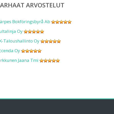
PARHAAT ARVOSTELUT
ärpes Bokföringsbyrå Ab
ultalinja Oy
K-Taloushallinto Oy
ccenda Oy
irkkunen Jaana Tmi