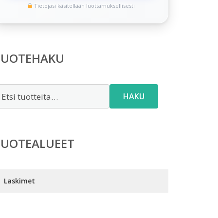
Tietojasi käsitellään luottamuksellisesti
TUOTEHAKU
tsi:
HAKU
TUOTEALUEET
Laskimet