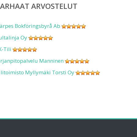
PARHAAT ARVOSTELUT
ärpes Bokföringsbyrå Ab
ultalinja Oy
K-Tili
irjanpitopalvelu Manninen
ilitoimisto Myllymäki Torsti Oy