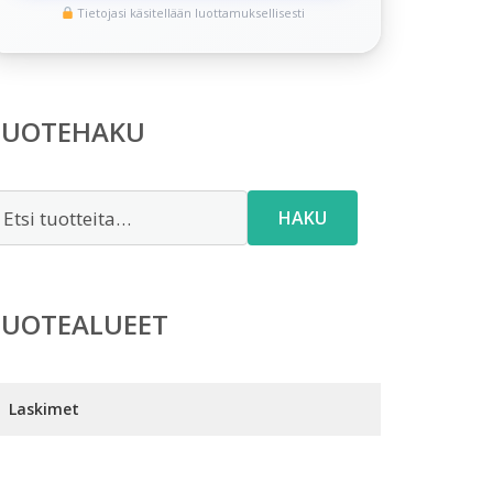
Tietojasi käsitellään luottamuksellisesti
TUOTEHAKU
tsi:
HAKU
TUOTEALUEET
Laskimet