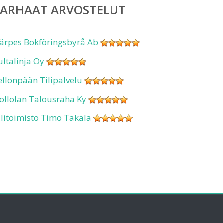
PARHAAT ARVOSTELUT
ärpes Bokföringsbyrå Ab
ultalinja Oy
ellonpään Tilipalvelu
ollolan Talousraha Ky
ilitoimisto Timo Takala