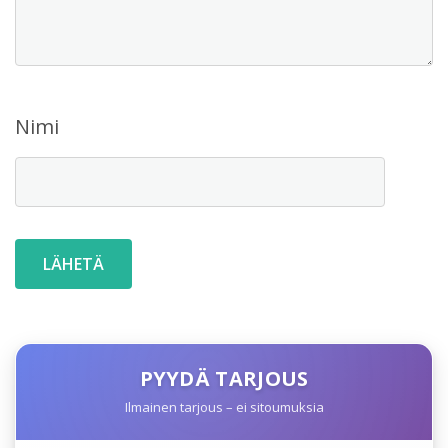
Nimi
PYYDÄ TARJOUS
Ilmainen tarjous – ei sitoumuksia