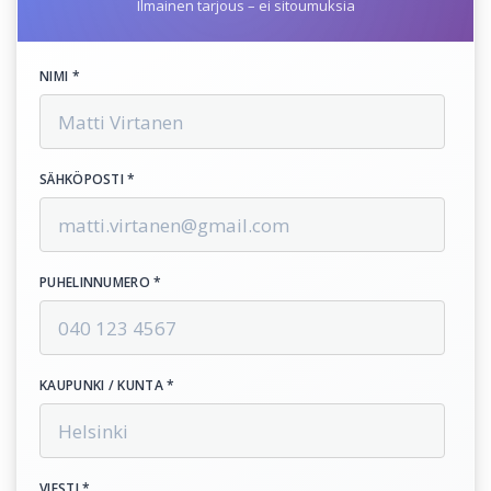
Ilmainen tarjous – ei sitoumuksia
NIMI *
SÄHKÖPOSTI *
PUHELINNUMERO *
KAUPUNKI / KUNTA *
VIESTI *