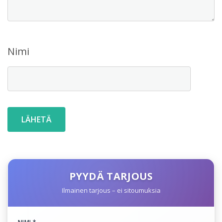
Nimi
PYYDÄ TARJOUS
Ilmainen tarjous – ei sitoumuksia