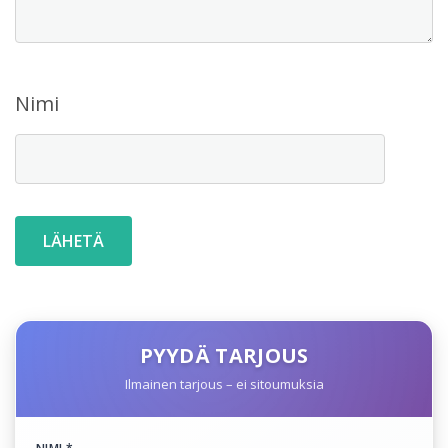
Nimi
PYYDÄ TARJOUS
Ilmainen tarjous – ei sitoumuksia