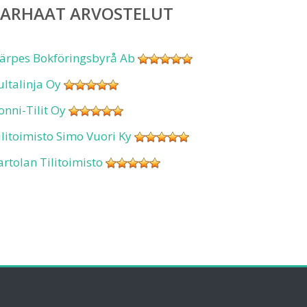
PARHAAT ARVOSTELUT
ärpes Bokföringsbyrå Ab
ultalinja Oy
onni-Tilit Oy
ilitoimisto Simo Vuori Ky
artolan Tilitoimisto