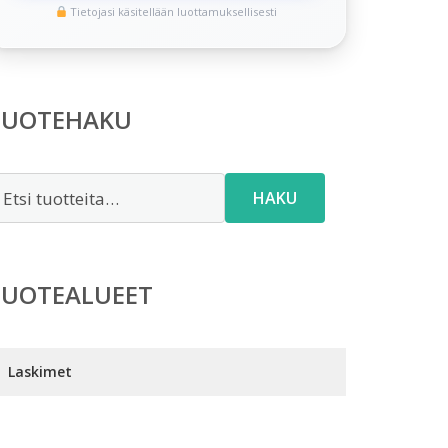
Tietojasi käsitellään luottamuksellisesti
TUOTEHAKU
tsi:
HAKU
TUOTEALUEET
Laskimet