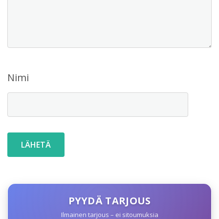
Nimi
PYYDÄ TARJOUS
Ilmainen tarjous – ei sitoumuksia