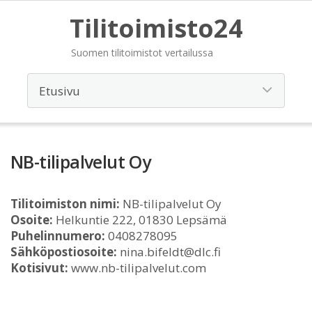
Tilitoimisto24
Suomen tilitoimistot vertailussa
NB-tilipalvelut Oy
Tilitoimiston nimi:
NB-tilipalvelut Oy
Osoite:
Helkuntie 222, 01830 Lepsämä
Puhelinnumero:
0408278095
Sähköpostiosoite:
nina.bifeldt@dlc.fi
Kotisivut:
www.nb-tilipalvelut.com