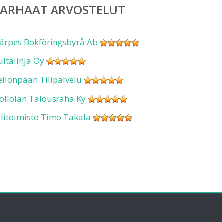
PARHAAT ARVOSTELUT
ärpes Bokföringsbyrå Ab
ultalinja Oy
ellonpään Tilipalvelu
ollolan Talousraha Ky
ilitoimisto Timo Takala