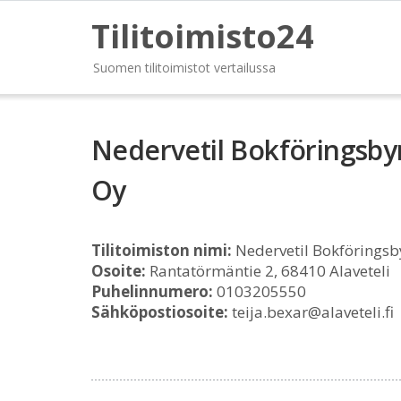
Tilitoimisto24
Suomen tilitoimistot vertailussa
Nedervetil Bokföringsbyrå
Oy
Tilitoimiston nimi:
Nedervetil Bokföringsby
Osoite:
Rantatörmäntie 2, 68410 Alaveteli
Puhelinnumero:
0103205550
Sähköpostiosoite:
teija.bexar@alaveteli.fi