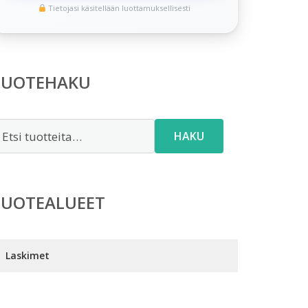
Tietojasi käsitellään luottamuksellisesti
TUOTEHAKU
tsi:
HAKU
TUOTEALUEET
Laskimet