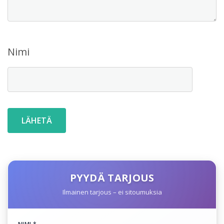
Nimi
PYYDÄ TARJOUS
Ilmainen tarjous – ei sitoumuksia