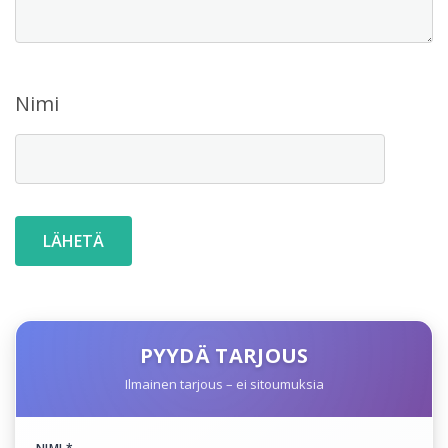
Nimi
PYYDÄ TARJOUS
Ilmainen tarjous – ei sitoumuksia