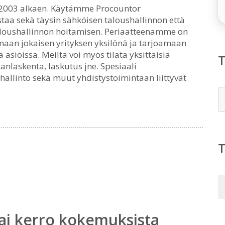
.8.2003 alkaen. Käytämme Procountor
taa sekä täysin sähköisen taloushallinnon että
taloushallinnon hoitamisen. Periaatteenamme on
maan jokaisen yrityksen yksilönä ja tarjoamaan
ä asioissa. Meiltä voi myös tilata yksittäisiä
kanlaskenta, laskutus jne. Spesiaali
allinto sekä muut yhdistystoimintaan liittyvät
E
ai kerro kokemuksista