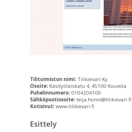
Tilitoimiston nimi:
Tilikievari Ky
Osoite:
Käsityöläiskatu 4, 45100 Kouvola
Puhelinnumero:
0104204100
Sähköpostiosoite:
teija.honni@tilikievari.fi
Kotisivut:
www.tilikievari.fi
Esittely