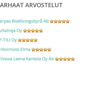
PARHAAT ARVOSTELUT
ärpes Bokföringsbyrå Ab
ultalinja Oy
P-TILI Oy
ilitoimisto Elma
ilinova Leena Kantola Oy Ab