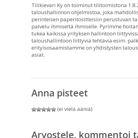
Tilikievari Ky on toiminut tilitoimistona 1
taloushallinnon ohjelmistoa, joka mahdollis
perinteisen paperitositteisiin perustuvan 
palvelu ihmiseltä ihmiselle. Pyrimme hoita
tukea kaikissa yrityksen hallintoon liittyviss
taloushallintoon liittyviä tehtäviä esim. pal
erityisosaamistamme on yhdistysten taloush
asiat.
Anna pisteet
(ei vielä ääniä)
Arvostele, kommentoi t