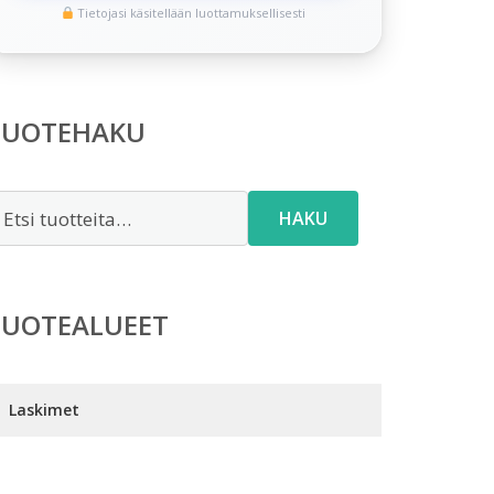
Tietojasi käsitellään luottamuksellisesti
TUOTEHAKU
tsi:
HAKU
TUOTEALUEET
Laskimet