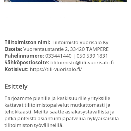
Tilitoimiston nimi:
Tilitoimisto Vuorisalo Ky
Osoite:
Vuorentaustantie 2, 33420 TAMPERE
Puhelinnumero:
033441440 | 050 539 1831
Sähköpostiosoite:
tilitoimisto@tili-vuorisalo.fi
Kotisivut:
https://tili-vuorisalo.fi/
Esittely
Tarjoamme pienille ja keskisuurille yrityksille
kattavat tilitoimistopalvelut mutkattomasti ja
tehokkaasti. Meiltä saatte asiakasystävällistä ja
pitkäjänteistä asiantuntijapalvelua nykyaikaisilla
tilitoimiston työvälineillä.