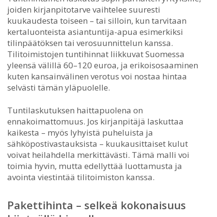
joiden kirjanpitotarve vaihtelee suuresti
kuukaudesta toiseen – tai silloin, kun tarvitaan
kertaluonteista asiantuntija-apua esimerkiksi
tilinpäätöksen tai verosuunnittelun kanssa.
Tilitoimistojen tuntihinnat liikkuvat Suomessa
yleensä välillä 60–120 euroa, ja erikoisosaaminen
kuten kansainvälinen verotus voi nostaa hintaa
selvästi tämän yläpuolelle.
Tuntilaskutuksen haittapuolena on
ennakoimattomuus. Jos kirjanpitäjä laskuttaa
kaikesta – myös lyhyistä puheluista ja
sähköpostivastauksista – kuukausittaiset kulut
voivat heilahdella merkittävästi. Tämä malli voi
toimia hyvin, mutta edellyttää luottamusta ja
avointa viestintää tilitoimiston kanssa.
Pakettihinta – selkeä kokonaisuus