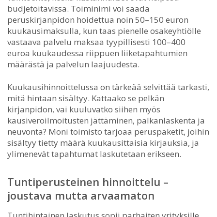
budjetoitavissa. Toiminimi voi saada
peruskirjanpidon hoidettua noin 50–150 euron
kuukausimaksulla, kun taas pienelle osakeyhtiölle
vastaava palvelu maksaa tyypillisesti 100–400
euroa kuukaudessa riippuen liiketapahtumien
määrästä ja palvelun laajuudesta.
Kuukausihinnoittelussa on tärkeää selvittää tarkasti,
mitä hintaan sisältyy. Kattaako se pelkän
kirjanpidon, vai kuuluvatko siihen myös
kausiveroilmoitusten jättäminen, palkanlaskenta ja
neuvonta? Moni toimisto tarjoaa peruspaketit, joihin
sisältyy tietty määrä kuukausittaisia kirjauksia, ja
ylimenevät tapahtumat laskutetaan erikseen.
Tuntiperusteinen hinnoittelu –
joustava mutta arvaamaton
Tuntihintainen laskutus sopii parhaiten yrityksille,