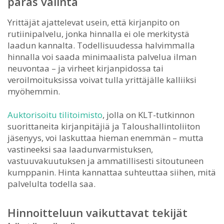
paras valinta
Yrittäjät ajattelevat usein, että kirjanpito on
rutiinipalvelu, jonka hinnalla ei ole merkitystä
laadun kannalta. Todellisuudessa halvimmalla
hinnalla voi saada minimaalista palvelua ilman
neuvontaa – ja virheet kirjanpidossa tai
veroilmoituksissa voivat tulla yrittäjälle kalliiksi
myöhemmin.
Auktorisoitu tilitoimisto
, jolla on KLT-tutkinnon
suorittaneita kirjanpitäjiä ja Taloushallintoliiton
jäsenyys, voi laskuttaa hieman enemmän – mutta
vastineeksi saa laadunvarmistuksen,
vastuuvakuutuksen ja ammatillisesti sitoutuneen
kumppanin. Hinta kannattaa suhteuttaa siihen, mitä
palvelulta todella saa.
Hinnoitteluun vaikuttavat tekijät