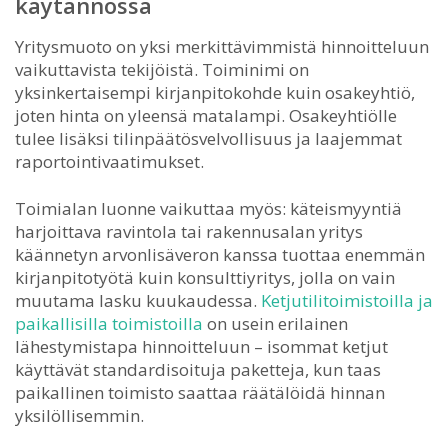
käytännössä
Yritysmuoto on yksi merkittävimmistä hinnoitteluun
vaikuttavista tekijöistä. Toiminimi on
yksinkertaisempi kirjanpitokohde kuin osakeyhtiö,
joten hinta on yleensä matalampi. Osakeyhtiölle
tulee lisäksi tilinpäätösvelvollisuus ja laajemmat
raportointivaatimukset.
Toimialan luonne vaikuttaa myös: käteismyyntiä
harjoittava ravintola tai rakennusalan yritys
käännetyn arvonlisäveron kanssa tuottaa enemmän
kirjanpitotyötä kuin konsulttiyritys, jolla on vain
muutama lasku kuukaudessa.
Ketjutilitoimistoilla ja
paikallisilla toimistoilla
on usein erilainen
lähestymistapa hinnoitteluun – isommat ketjut
käyttävät standardisoituja paketteja, kun taas
paikallinen toimisto saattaa räätälöidä hinnan
yksilöllisemmin.