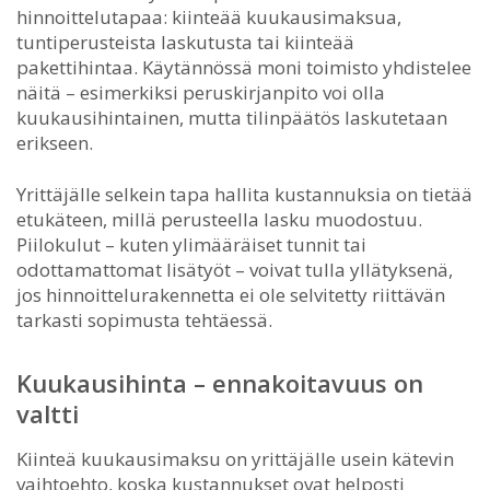
hinnoittelutapaa: kiinteää kuukausimaksua,
tuntiperusteista laskutusta tai kiinteää
pakettihintaa. Käytännössä moni toimisto yhdistelee
näitä – esimerkiksi peruskirjanpito voi olla
kuukausihintainen, mutta tilinpäätös laskutetaan
erikseen.
Yrittäjälle selkein tapa hallita kustannuksia on tietää
etukäteen, millä perusteella lasku muodostuu.
Piilokulut – kuten ylimääräiset tunnit tai
odottamattomat lisätyöt – voivat tulla yllätyksenä,
jos hinnoittelurakennetta ei ole selvitetty riittävän
tarkasti sopimusta tehtäessä.
Kuukausihinta – ennakoitavuus on
valtti
Kiinteä kuukausimaksu on yrittäjälle usein kätevin
vaihtoehto, koska kustannukset ovat helposti