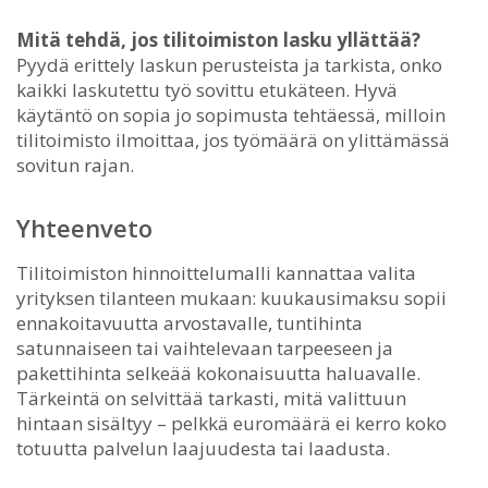
Mitä tehdä, jos tilitoimiston lasku yllättää?
Pyydä erittely laskun perusteista ja tarkista, onko
kaikki laskutettu työ sovittu etukäteen. Hyvä
käytäntö on sopia jo sopimusta tehtäessä, milloin
tilitoimisto ilmoittaa, jos työmäärä on ylittämässä
sovitun rajan.
Yhteenveto
Tilitoimiston hinnoittelumalli kannattaa valita
yrityksen tilanteen mukaan: kuukausimaksu sopii
ennakoitavuutta arvostavalle, tuntihinta
satunnaiseen tai vaihtelevaan tarpeeseen ja
pakettihinta selkeää kokonaisuutta haluavalle.
Tärkeintä on selvittää tarkasti, mitä valittuun
hintaan sisältyy – pelkkä euromäärä ei kerro koko
totuutta palvelun laajuudesta tai laadusta.