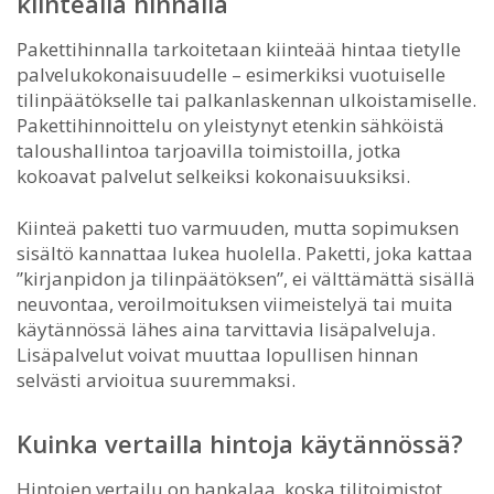
kiinteällä hinnalla
Pakettihinnalla tarkoitetaan kiinteää hintaa tietylle
palvelukokonaisuudelle – esimerkiksi vuotuiselle
tilinpäätökselle tai palkanlaskennan ulkoistamiselle.
Pakettihinnoittelu on yleistynyt etenkin sähköistä
taloushallintoa tarjoavilla toimistoilla, jotka
kokoavat palvelut selkeiksi kokonaisuuksiksi.
Kiinteä paketti tuo varmuuden, mutta sopimuksen
sisältö kannattaa lukea huolella. Paketti, joka kattaa
”kirjanpidon ja tilinpäätöksen”, ei välttämättä sisällä
neuvontaa, veroilmoituksen viimeistelyä tai muita
käytännössä lähes aina tarvittavia lisäpalveluja.
Lisäpalvelut voivat muuttaa lopullisen hinnan
selvästi arvioitua suuremmaksi.
Kuinka vertailla hintoja käytännössä?
Hintojen vertailu on hankalaa, koska tilitoimistot