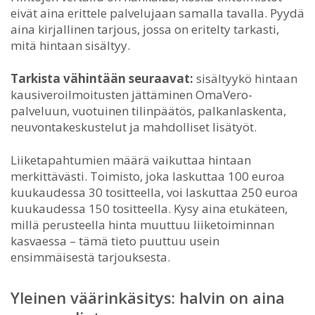
eivät aina erittele palvelujaan samalla tavalla. Pyydä
aina kirjallinen tarjous, jossa on eritelty tarkasti,
mitä hintaan sisältyy.
Tarkista vähintään seuraavat:
sisältyykö hintaan
kausiveroilmoitusten jättäminen OmaVero-
palveluun, vuotuinen tilinpäätös, palkanlaskenta,
neuvontakeskustelut ja mahdolliset lisätyöt.
Liiketapahtumien määrä vaikuttaa hintaan
merkittävästi. Toimisto, joka laskuttaa 100 euroa
kuukaudessa 30 tositteella, voi laskuttaa 250 euroa
kuukaudessa 150 tositteella. Kysy aina etukäteen,
millä perusteella hinta muuttuu liiketoiminnan
kasvaessa – tämä tieto puuttuu usein
ensimmäisestä tarjouksesta.
Yleinen väärinkäsitys: halvin on aina