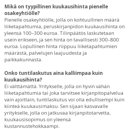
Mikä on tyypillinen kuukausihinta pienelle
osakeyhtiölle?
Pienelle osakeyhtiölle, jolla on kohtuullinen määrä
liiketapahtumia, peruskirjanpidon kuukausihinta on
yleensä 100–300 euroa. Tilinpäätös laskutetaan
usein erikseen, ja sen hinta on tavallisesti 300–800
euroa. Lopullinen hinta riippuu liiketapahtumien
määrästä, palvelujen laajuudesta ja
paikkakunnasta.
Onko tuntilaskutus aina kalliimpaa kuin
kuukausihinta?
Ei välttämättä. Yritykselle, jolla on hyvin vähän
liiketapahtumia tai joka tarvitsee kirjanpitopalvelua
vain ajoittain, tuntilaskutus voi olla edullisempi kuin
kiinteä kuukausimaksu. Sen sijaan kasvavalle
yritykselle, jolla on jatkuvaa kirjanpitotarvetta,
kuukausisopimus on yleensä
kustannustehokkaampi.