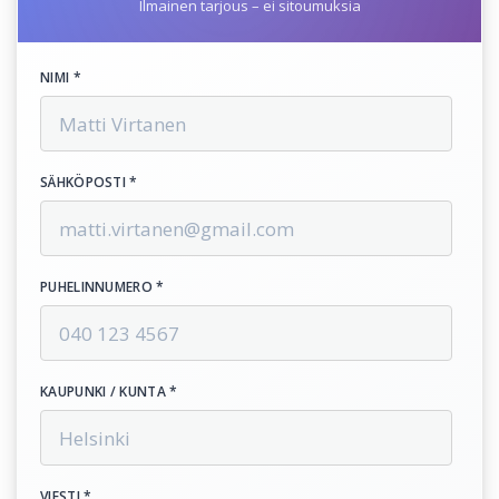
Ilmainen tarjous – ei sitoumuksia
NIMI *
SÄHKÖPOSTI *
PUHELINNUMERO *
KAUPUNKI / KUNTA *
VIESTI *