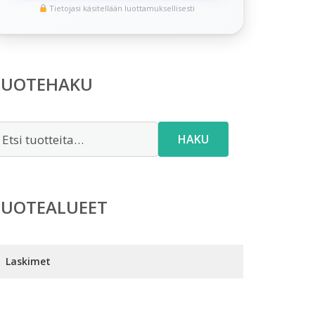
Tietojasi käsitellään luottamuksellisesti
TUOTEHAKU
tsi:
HAKU
TUOTEALUEET
Laskimet