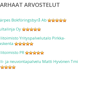
PARHAAT ARVOSTELUT
ärpes Bokföringsbyrå Ab
ultalinja Oy
ilitoimisto Yrityspalvelutalo Pirkka-
askenta
ilitoimisto PR
ili- ja neuvontapalvelu Matti Hyvönen Tmi