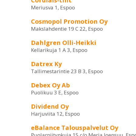
Cordials-tilit
Meriusva 1, Espoo
Cosmopol Promotion Oy
Makslahdentie 19 C 22, Espoo
Dahlgren Olli-Heikki
Kellarikuja 1 A 3, Espoo
Datrex Ky
Tallimestarintie 23 B 3, Espoo
Debex Oy Ab
Puolikuu 3 E, Espoo
Dividend Oy
Harjuviita 12, Espoo
eBalance Talouspalvelut Oy
Puolarniitynkuja 15 c/o Merja Joensuu, Esp