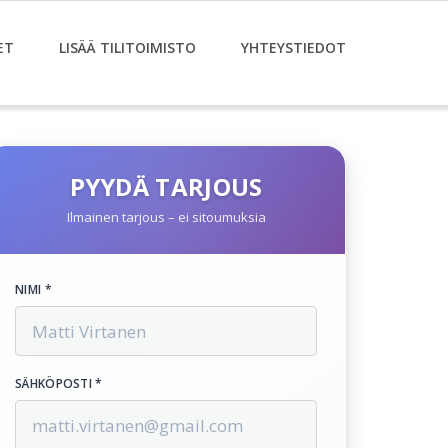
ET
LISÄÄ TILITOIMISTO
YHTEYSTIEDOT
PYYDÄ TARJOUS
Ilmainen tarjous – ei sitoumuksia
NIMI *
SÄHKÖPOSTI *